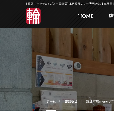
【藏尾ポークをまるごと一頭直送】本格欧風カレー専門店と、【商標登
HOME
店
ホーム
お知らせ
野洲本店menuリ